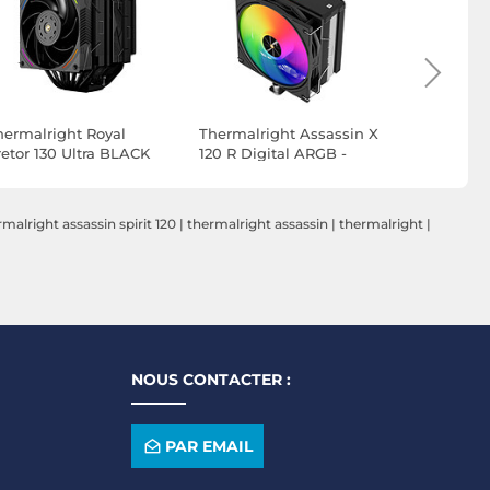
hermalright Royal
Thermalright Assassin X
Thermalri
retor 130 Ultra BLACK
120 R Digital ARGB -
120 R Digi
Noir
Blanc
malright assassin spirit 120
|
thermalright assassin
|
thermalright
|
NOUS CONTACTER :
PAR EMAIL