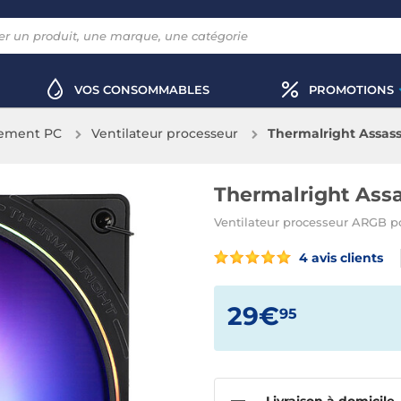
VOS CONSOMMABLES
PROMOTIONS
sement PC
Ventilateur processeur
Thermalright Assass
Thermalright Assa
Ventilateur processeur ARGB p
4 avis clients
29€
95