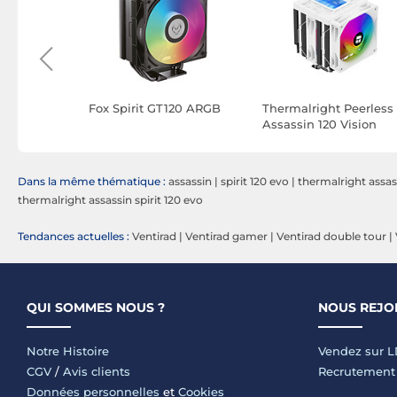
Digital
Fox Spirit GT120 ARGB
Thermalright Peerless
Assassin 120 Vision
ARGB White
Dans la même thématique :
assassin
|
spirit 120 evo
|
thermalright assass
thermalright assassin spirit 120 evo
Tendances actuelles :
Ventirad
|
Ventirad gamer
|
Ventirad double tour
|
QUI SOMMES NOUS ?
NOUS REJO
Notre Histoire
Vendez sur 
CGV
/
Avis clients
Recrutement
Données personnelles
et
Cookies