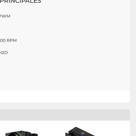
PRINCIPALES
B PWM
2000 RPM
 H2O