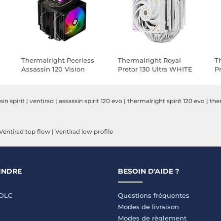
Thermalright Peerless
Thermalright Royal
T
Assassin 120 Vision
Pretor 130 Ultra WHITE
P
ARGB Black
in spirit
|
ventirad
|
assassin spirit 120 evo
|
thermalright spirit 120 evo
|
ther
Ventirad top flow
|
Ventirad low profile
INDRE
BESOIN D'AIDE ?
LDLC
Questions fréquentes
Modes de livraison
Modes de règlement