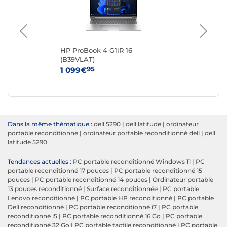
0-
HP ProBook 4 G1iR 16
Del
(B39VLAT)
Re
95
1 099€
27
Dans la même thématique :
dell 5290
|
dell latitude
|
ordinateur
portable reconditionne
|
ordinateur portable reconditionné dell
|
dell
latitude 5290
Tendances actuelles :
PC portable reconditionné Windows 11
|
PC
portable reconditionné 17 pouces
|
PC portable reconditionné 15
pouces
|
PC portable reconditionné 14 pouces
|
Ordinateur portable
13 pouces reconditionné
|
Surface reconditionnée
|
PC portable
Lenovo reconditionné
|
PC portable HP reconditionné
|
PC portable
Dell reconditionné
|
PC portable reconditionné i7
|
PC portable
reconditionné i5
|
PC portable reconditionné 16 Go
|
PC portable
reconditionné 32 Go
|
PC portable tactile reconditionné
|
PC portable