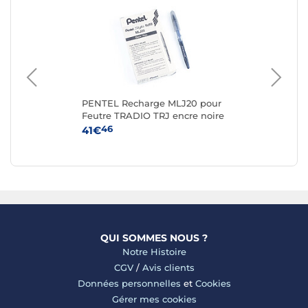
4
PENTEL Recharge MLJ20 pour
PA
Feutre TRADIO TRJ encre noire
Tai
x 12
46
41€
5€
QUI SOMMES NOUS ?
Notre Histoire
CGV
/
Avis clients
Données personnelles
et
Cookies
Gérer mes cookies