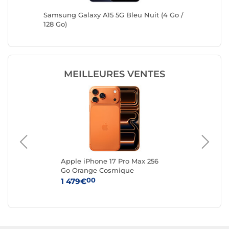
o / 256
Samsung Galaxy A15 5G Bleu Nuit (4 Go /
Samsung 
128 Go)
MEILLEURES VENTES
 (4
Apple iPhone 17 Pro Max 256
App
Go Orange Cosmique
Ar
00
1 479€
1 