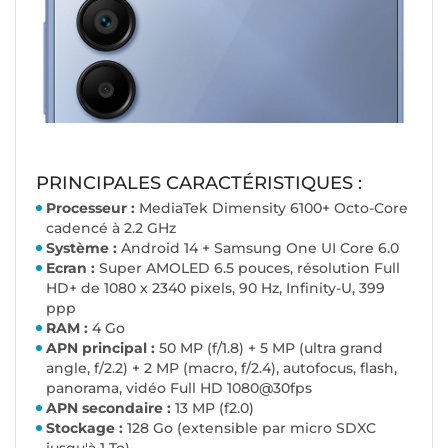
PRINCIPALES CARACTÉRISTIQUES :
Processeur :
MediaTek Dimensity 6100+ Octo-Core
cadencé à 2.2 GHz
Système :
Android 14 + Samsung One UI Core 6.0
Ecran :
Super AMOLED 6.5 pouces, résolution Full
HD+ de 1080 x 2340 pixels, 90 Hz, Infinity-U, 399
ppp
RAM :
4 Go
APN principal :
50 MP (f/1.8) + 5 MP (ultra grand
angle, f/2.2) + 2 MP (macro, f/2.4), autofocus, flash,
panorama, vidéo Full HD 1080@30fps
APN secondaire :
13 MP (f2.0)
Stockage :
128 Go (extensible par micro SDXC
jusqu'à 1 To)