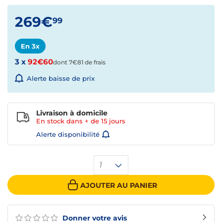
269€
99
En 3x
3 x
92€60
dont 7€81 de frais
Alerte baisse de prix
Livraison à domicile
En stock dans + de
15 jours
Alerte disponibilité
1
AJOUTER AU PANIER
Donner votre avis