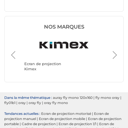
NOS MARQUES
Ecran de projection
Ecran de
Kimex
Oray
Dans la même thématique :
auray fly mono 120x160
|
fly mono oray
|
fly01b1
|
oray
|
oray fly
|
oray fly mono
Tendances actuelles :
Ecran de projection motorisé
|
Ecran de
projection manuel
|
Ecran de projection mobile
|
Ecran de projection
portable
|
Cadre de projection
|
Ecran de projection 1/1
|
Ecran de