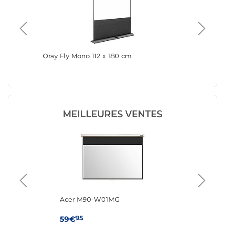
Oray Fly Mono 112 x 180 cm
Oray Fl
MEILLEURES VENTES
m
Acer M90-W01MG
Ac
95
59€
77