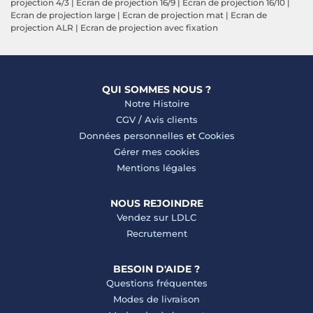
projection 4/3
|
Ecran de projection 16/9
|
Ecran de projection 16/10
|
Ecran de projection large
|
Ecran de projection mat
|
Ecran de
projection ALR
|
Ecran de projection avec fixation
QUI SOMMES NOUS ?
Notre Histoire
CGV
/
Avis clients
Données personnelles
et
Cookies
Gérer mes cookies
Mentions légales
NOUS REJOINDRE
Vendez sur LDLC
Recrutement
BESOIN D'AIDE ?
Questions fréquentes
Modes de livraison