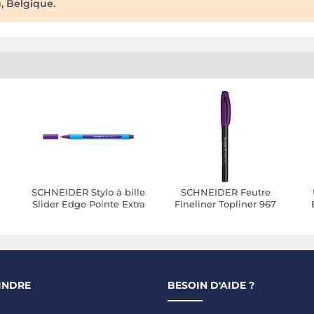
, Belgique.
SCHNEIDER Stylo à bille
SCHNEIDER Feutre
Slider Edge Pointe Extra
Fineliner Topliner 967
és
Large violet x 10
04 violet x 10
U
INDRE
BESOIN D'AIDE ?