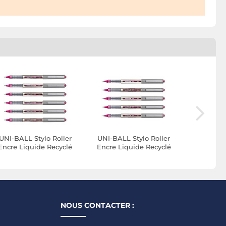
UNI-BALL Stylo Roller
UNI-BALL Stylo Roller
UNI-BALL
Encre Liquide Recyclé
Encre Liquide Recyclé
Encre Li
B157E Pointe Moyenne
UB157E Pointe Moyenne
UB157E P
Violet x 6
Violet x 5
Vi
NOUS CONTACTER :