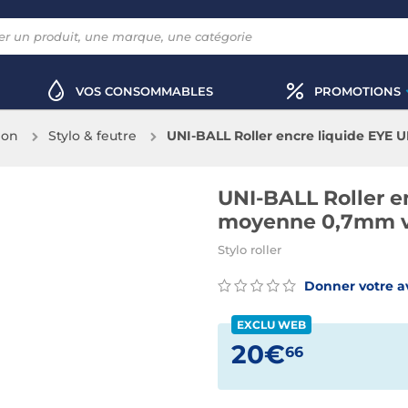
VOS CONSOMMABLES
PROMOTIONS
ion
Stylo & feutre
UNI-BALL Roller encre liquide EYE 
UNI-BALL Roller e
moyenne 0,7mm vi
Stylo roller
Donner votre a
EXCLU WEB
20€
66