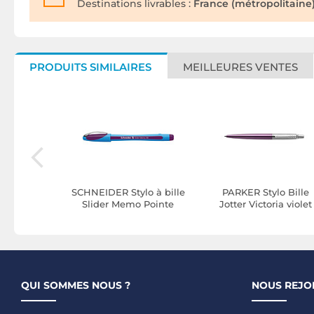
Destinations livrables :
France (métropolitaine)
PRODUITS SIMILAIRES
MEILLEURES VENTES
o Bille à
SCHNEIDER Stylo à bille
PARKER Stylo Bille
Feel-it!
Slider Memo Pointe
Jotter Victoria violet
e Moyenne
Extra Large violet x 10
avec attributs chrom
x 12
QUI SOMMES NOUS ?
NOUS REJO