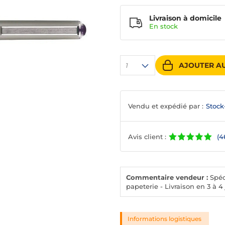
Livraison à domicile
En
stock
AJOUTER AU
1
Vendu et expédié par :
Stock
Avis client :
(4
Commentaire vendeur :
Spéci
papeterie - Livraison en 3 à 4
Informations logistiques