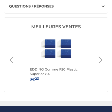
QUESTIONS / RÉPONSES
MEILLEURES VENTES
EDDING Gomme R20 Plastic
FAB
Superior x 4
fib
23
3€
6