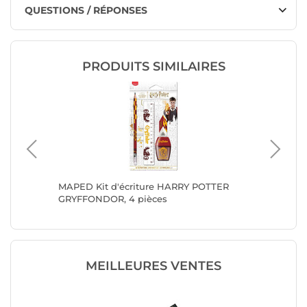
QUESTIONS / RÉPONSES
PRODUITS SIMILAIRES
 de
MAPED Kit d'écriture HARRY POTTER
STAEDTL
llée 2B
GRYFFONDOR, 4 pièces
Lumogra
MEILLEURES VENTES