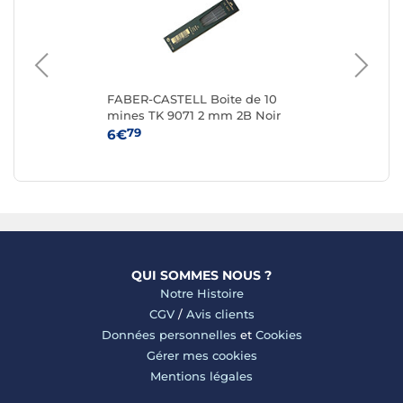
s
FABER-CASTELL Boite de 10
BI
mines TK 9071 2 mm 2B Noir
CR
foncé
m
79
6€
7€
QUI SOMMES NOUS ?
Notre Histoire
CGV
/
Avis clients
Données personnelles
et
Cookies
Gérer mes cookies
Mentions légales