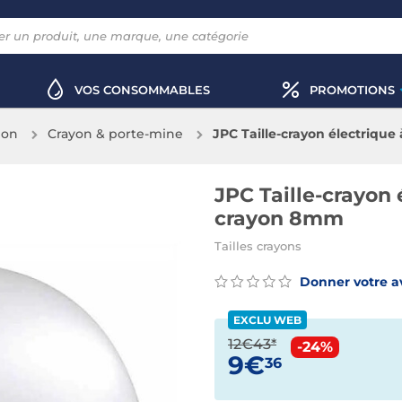
VOS CONSOMMABLES
PROMOTIONS
ion
Crayon & porte-mine
JPC Taille-crayon électrique
JPC Taille-crayon 
crayon 8mm
Tailles crayons
Donner votre a
EXCLU WEB
12€43*
-24%
9€
36