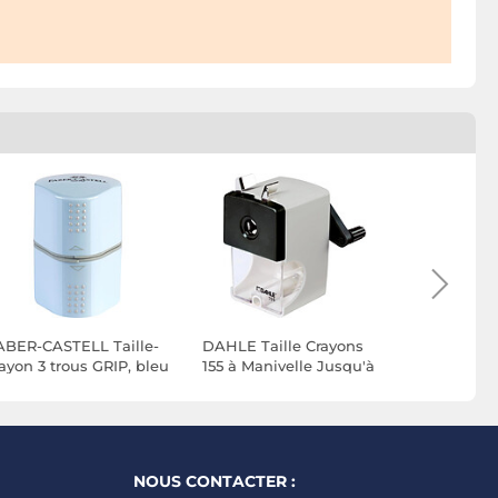
ABER-CASTELL Taille-
DAHLE Taille Crayons
MAPED Tai
ayon 3 trous GRIP, bleu
155 à Manivelle Jusqu'à
usage CL
el
12mm Gris
Coloris Al
NOUS CONTACTER :