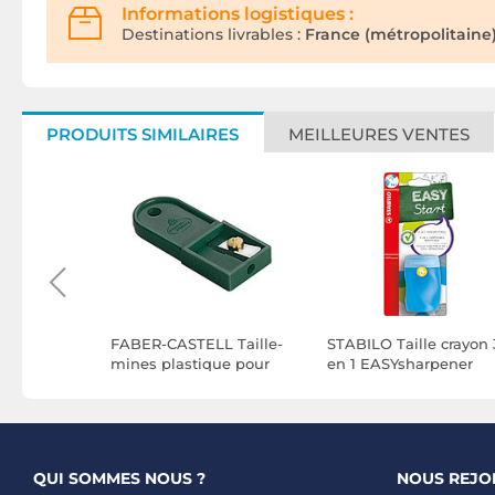
Informations logistiques :
Destinations livrables :
France (métropolitaine)
PRODUITS SIMILAIRES
MEILLEURES VENTES
e-crayon
FABER-CASTELL Taille-
STABILO Taille crayon 
ble PS-12-
mines plastique pour
en 1 EASYsharpener
USB Bleu
mines TK jusqu'à 2 mm
Gaucher Bleu x 3
x 50
QUI SOMMES NOUS ?
NOUS REJO