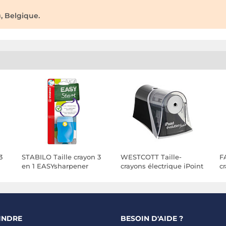
, Belgique.
3
STABILO Taille crayon 3
WESTCOTT Taille-
F
en 1 EASYsharpener
crayons électrique iPoint
cr
Gaucher Bleu
évolution Axis
ci
INDRE
BESOIN D'AIDE ?