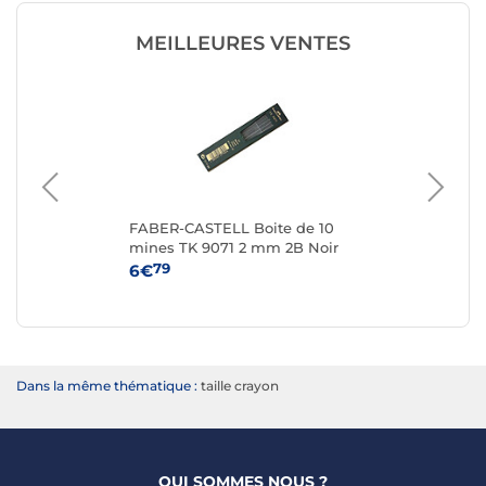
MEILLEURES VENTES
FABER-CASTELL Boite de 10
BI
m
mines TK 9071 2 mm 2B Noir
CR
foncé
m
79
6€
7€
Dans la même thématique :
taille crayon
QUI SOMMES NOUS ?