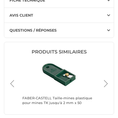
FICHE TECHNIQUE
AVIS CLIENT
QUESTIONS / RÉPONSES
PRODUITS SIMILAIRES
e double
FABER-CASTELL Taille-mines plastique
STABILO 
pour mines TK jusqu'à 2 mm x 50
EASYsha