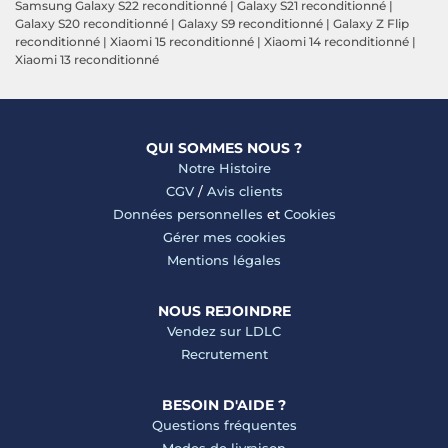
Samsung Galaxy S22 reconditionné
|
Galaxy S21 reconditionné
|
Galaxy S20 reconditionné
|
Galaxy S9 reconditionné
|
Galaxy Z Flip
reconditionné
|
Xiaomi 15 reconditionné
|
Xiaomi 14 reconditionné
|
Xiaomi 13 reconditionné
QUI SOMMES NOUS ?
Notre Histoire
CGV
/
Avis clients
Données personnelles
et
Cookies
Gérer mes cookies
Mentions légales
NOUS REJOINDRE
Vendez sur LDLC
Recrutement
BESOIN D'AIDE ?
Questions fréquentes