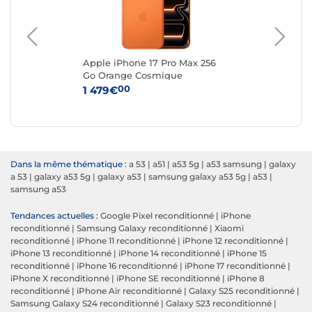
c
Apple iPhone 17 Pro Max 256
App
Go Orange Cosmique
Ar
00
1 479€
1 
Dans la même thématique :
a 53
|
a51
|
a53 5g
|
a53 samsung
|
galaxy
a 53
|
galaxy a53 5g
|
galaxy a53
|
samsung galaxy a53 5g
|
a53
|
samsung a53
Tendances actuelles :
Google Pixel reconditionné
|
iPhone
reconditionné
|
Samsung Galaxy reconditionné
|
Xiaomi
reconditionné
|
iPhone 11 reconditionné
|
iPhone 12 reconditionné
|
iPhone 13 reconditionné
|
iPhone 14 reconditionné
|
iPhone 15
reconditionné
|
iPhone 16 reconditionné
|
iPhone 17 reconditionné
|
iPhone X reconditionné
|
iPhone SE reconditionné
|
iPhone 8
reconditionné
|
iPhone Air reconditionné
|
Galaxy S25 reconditionné
|
Samsung Galaxy S24 reconditionné
|
Galaxy S23 reconditionné
|