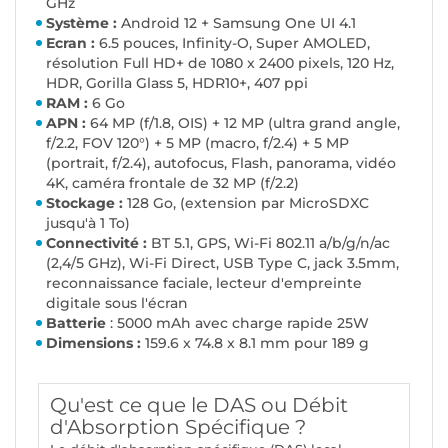
GHz
Système :
Android 12 + Samsung One UI 4.1
Ecran :
6.5 pouces, Infinity-O, Super AMOLED,
résolution Full HD+ de 1080 x 2400 pixels, 120 Hz,
HDR, Gorilla Glass 5, HDR10+, 407 ppi
RAM :
6 Go
APN :
64 MP (f/1.8, OIS) + 12 MP (ultra grand angle,
f/2.2, FOV 120°) + 5 MP (macro, f/2.4) + 5 MP
(portrait, f/2.4), autofocus, Flash, panorama, vidéo
4K, caméra frontale de 32 MP (f/2.2)
Stockage :
128 Go, (extension par MicroSDXC
jusqu'à 1 To)
Connectivité :
BT 5.1, GPS, Wi-Fi 802.11 a/b/g/n/ac
(2,4/5 GHz), Wi-Fi Direct, USB Type C, jack 3.5mm,
reconnaissance faciale, lecteur d'empreinte
digitale sous l'écran
Batterie
: 5000 mAh avec charge rapide 25W
Dimensions :
159.6 x 74.8 x 8.1 mm pour 189 g
Qu'est ce que le DAS ou Débit
d'Absorption Spécifique ?