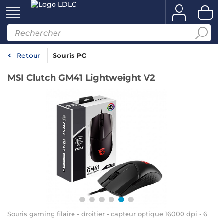
Retour
Souris PC
MSI Clutch GM41 Lightweight V2
Souris gaming filaire - droitier - capteur optique 16000 dpi - 6