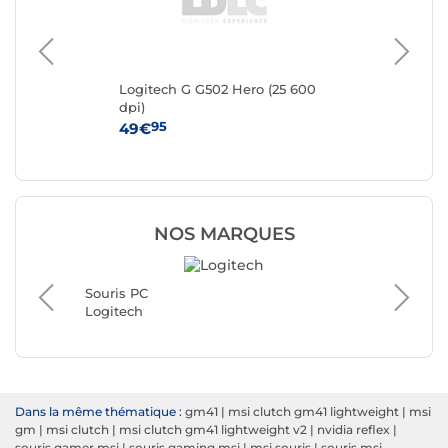
e
Logitech G G502 Hero (25 600
Log
dpi)
95
49€
19
NOS MARQUES
Souris PC
Souris 
Logitech
Razer
Dans la même thématique :
gm41
|
msi clutch gm41 lightweight
|
msi
gm
|
msi clutch
|
msi clutch gm41 lightweight v2
|
nvidia reflex
|
souris gamer msi
|
souris gaming msi
|
msi souris
|
souris msi