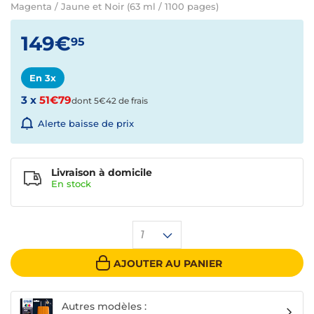
Magenta / Jaune et Noir (63 ml / 1100 pages)
149€
95
En 3x
3 x
51€79
dont 5€42 de frais
Alerte baisse de prix
Livraison à domicile
En
stock
1
AJOUTER AU PANIER
Autres modèles :