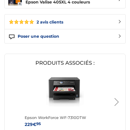
Epson Valise 405XL 4 couleurs
2 avis clients
Poser une question
PRODUITS ASSOCIÉS :
Epson WorkForce WF-7310DTW
Epson 
95
9
229€
349€