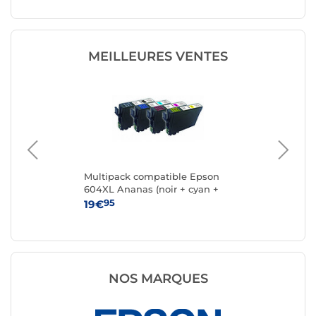
(CMJN)
(CMJN)
MEILLEURES VENTES
k 4
Multipack compatible Epson
Ca
604XL Ananas (noir + cyan +
magenta + jaune)
95
19€
15
NOS MARQUES