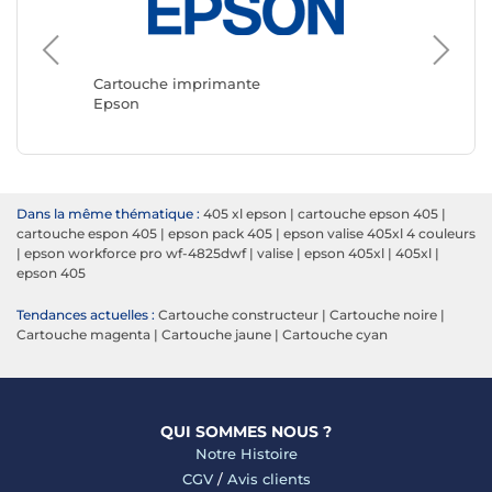
Cartouc
Canon
Cartouche imprimante
Epson
Dans la même thématique :
405 xl epson
|
cartouche epson 405
|
cartouche espon 405
|
epson pack 405
|
epson valise 405xl 4 couleurs
|
epson workforce pro wf-4825dwf
|
valise
|
epson 405xl
|
405xl
|
epson 405
Tendances actuelles :
Cartouche constructeur
|
Cartouche noire
|
Cartouche magenta
|
Cartouche jaune
|
Cartouche cyan
QUI SOMMES NOUS ?
Notre Histoire
CGV
/
Avis clients