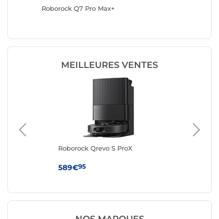
Roborock Q7 Pro Max+
Roboroc
MEILLEURES VENTES
our
Roborock Qrevo S ProX
Ro
 et
95
589€
29
NOS MARQUES