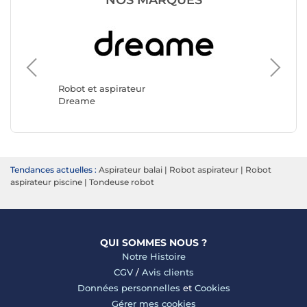
Robot et
Roboroc
Robot et aspirateur
Dreame
Tendances actuelles :
Aspirateur balai
|
Robot aspirateur
|
Robot
aspirateur piscine
|
Tondeuse robot
QUI SOMMES NOUS ?
Notre Histoire
CGV
/
Avis clients
Données personnelles
et
Cookies
Gérer mes cookies