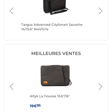
Targus Advanced CitySmart Sacoche
INOVU Ci
14/15.6" Noir/Gris
MEILLEURES VENTES
4"
Altyk La housse 15.6"/16"
IN
(Bl
95
19€
19