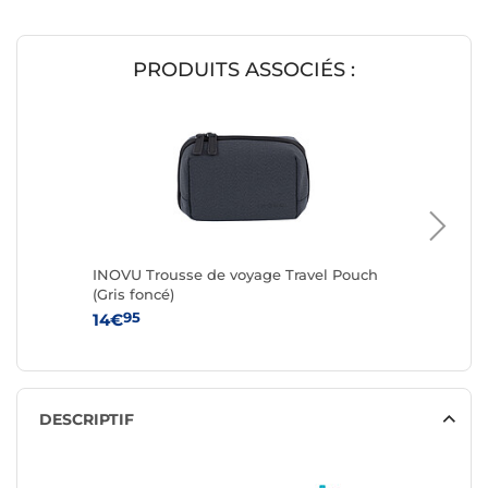
PRODUITS ASSOCIÉS :
INOVU Trousse de voyage Travel Pouch
INOVU T
(Gris foncé)
(Vinyl)
95
95
14€
14€
DESCRIPTIF