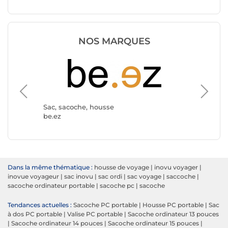
NOS MARQUES
Sac, sa
MW
Sac, sacoche, housse
be.ez
Dans la même thématique :
housse de voyage
|
inovu voyager
|
inovue voyageur
|
sac inovu
|
sac ordi
|
sac voyage
|
saccoche
|
sacoche ordinateur portable
|
sacoche pc
|
sacoche
Tendances actuelles :
Sacoche PC portable
|
Housse PC portable
|
Sac
à dos PC portable
|
Valise PC portable
|
Sacoche ordinateur 13 pouces
|
Sacoche ordinateur 14 pouces
|
Sacoche ordinateur 15 pouces
|