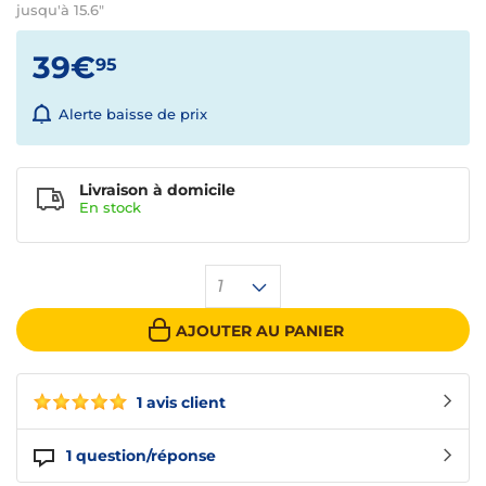
jusqu'à 15.6"
39€
95
Alerte baisse de prix
Livraison à domicile
En
stock
1
AJOUTER AU PANIER
1 avis client
1
question/réponse