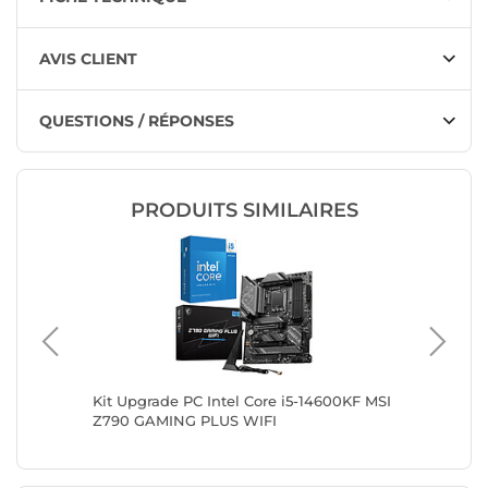
AVIS CLIENT
QUESTIONS / RÉPONSES
PRODUITS SIMILAIRES
00X
Kit Upgrade PC Intel Core i5-14600KF MSI
Kit Upgr
Z790 GAMING PLUS WIFI
ASUS P