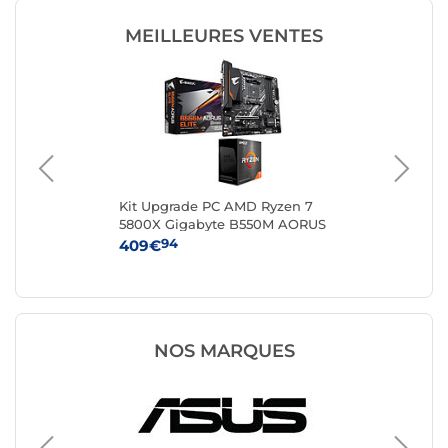
MEILLEURES VENTES
Kit Upgrade PC AMD Ryzen 7
Kit
5800X Gigabyte B550M AORUS
14
ELITE
PL
94
409€
81
NOS MARQUES
Kit upg