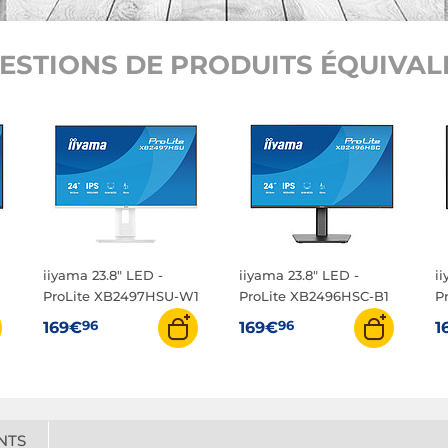
ESTIONS DE PRODUITS ÉQUIVALE
iiyama 23.8" LED -
iiyama 23.8" LED -
i
ProLite XB2497HSU-W1
ProLite XB2496HSC-B1
P
96
96
169€
169€
1
NTS