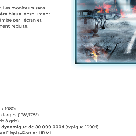
x. Les moniteurs sans
ière bleue
. Absolument
émise par l'écran et
ment réduite.
 x 1080)
 larges (178°/178°)
s à gris)
e dynamique de 80 000 000:1
(typique 1000:1)
es DisplayPort et
HDMI