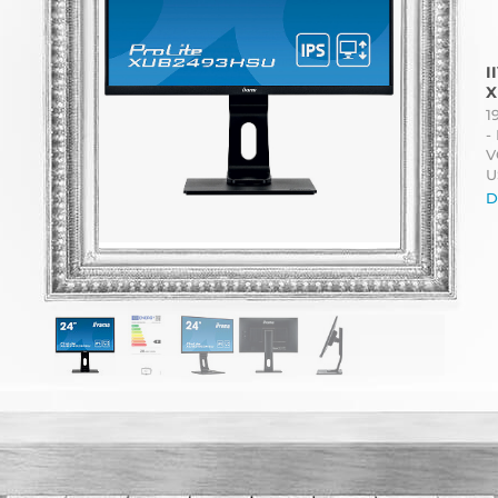
I
X
1
-
V
U
D