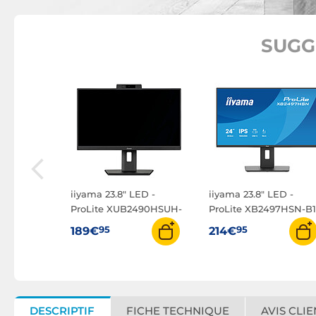
SUGG
ED -
497HSN-
iiyama 23.8" LED -
iiyama 23.8" LED -
ProLite XUB2490HSUH-
ProLite XB2497HSN-B1
B2
95
95
189€
214€
DESCRIPTIF
FICHE TECHNIQUE
AVIS CLIE