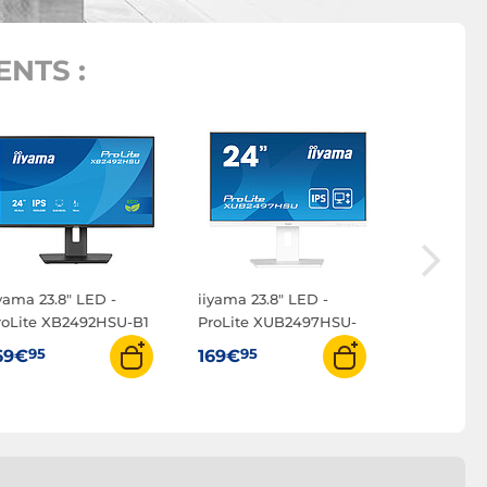
NTS :
iiyama 23.
Master G
Red Eagle
95
149€
iyama 23.8" LED -
iiyama 23.8" LED -
roLite XB2492HSU-B1
ProLite XUB2497HSU-
W2
95
95
69€
169€