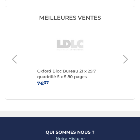
MEILLEURES VENTES
Oxford Bloc Bureau 21 x 29.7
OX
quadrillé 5 x 5 80 pages
'Ea
scr
37
7€
11
col
QUI SOMMES NOUS ?
Notre Histoire