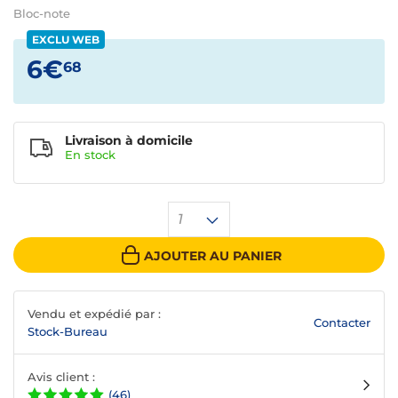
Bloc-note
EXCLU WEB
6€
68
Livraison à domicile
En
stock
1
AJOUTER AU PANIER
Vendu et expédié par :
Contacter
Stock-Bureau
Avis client :
(46)