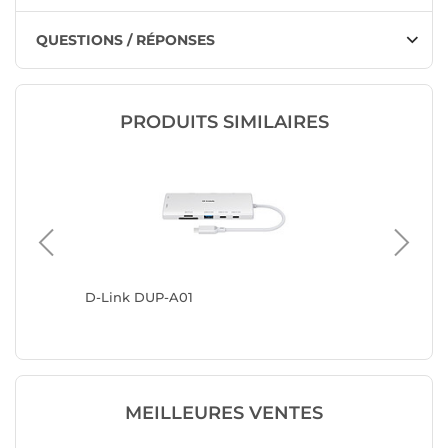
QUESTIONS / RÉPONSES
PRODUITS SIMILAIRES
ur 2
D-Link DUP-A01
StarTec
C (115B)
MEILLEURES VENTES