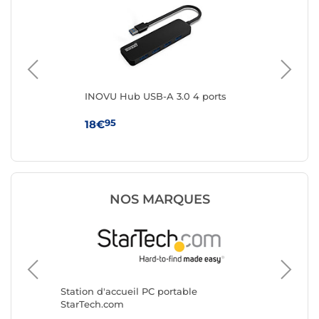
INOVU Hub USB-A 3.0 4 ports
IN
por
95
18€
7€
NOS MARQUES
Station 
i-tec
Station d'accueil PC portable
StarTech.com