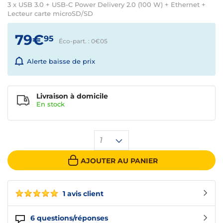
3 x USB 3.0 + USB-C Power Delivery 2.0 (100 W) + Ethernet +
Lecteur carte microSD/SD
79€
95
Éco-part. : 0€
05
Alerte baisse de prix
Livraison à domicile
En
stock
1
AJOUTER AU PANIER
1 avis client
6
questions/réponses