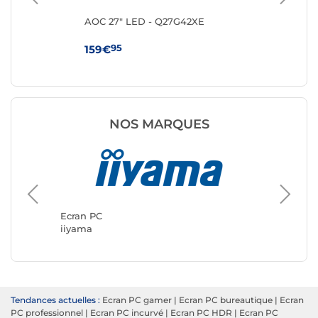
ng
AOC 27" LED - Q27G42XE
MS
95
159€
10
NOS MARQUES
Ecran P
ASUS
Ecran PC
iiyama
Tendances actuelles :
Ecran PC gamer
|
Ecran PC bureautique
|
Ecran
PC professionnel
|
Ecran PC incurvé
|
Ecran PC HDR
|
Ecran PC