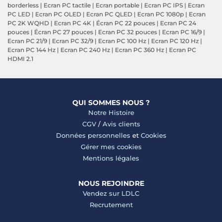
borderless
|
Ecran PC tactile
|
Ecran portable
|
Ecran PC IPS
|
Ecran
PC LED
|
Ecran PC OLED
|
Ecran PC QLED
|
Ecran PC 1080p
|
Ecran
PC 2K WQHD
|
Ecran PC 4K
|
Écran PC 22 pouces
|
Ecran PC 24
pouces
|
Écran PC 27 pouces
|
Ecran PC 32 pouces
|
Ecran PC 16/9
|
Ecran PC 21/9
|
Ecran PC 32/9
|
Ecran PC 100 Hz
|
Ecran PC 120 Hz
|
Ecran PC 144 Hz
|
Ecran PC 240 Hz
|
Ecran PC 360 Hz
|
Ecran PC
HDMI 2.1
QUI SOMMES NOUS ?
Notre Histoire
CGV
/
Avis clients
Données personnelles
et
Cookies
Gérer mes cookies
Mentions légales
NOUS REJOINDRE
Vendez sur LDLC
Recrutement