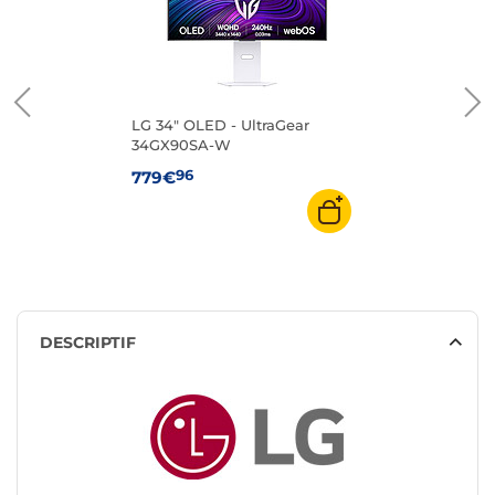
LG 34" OLED - UltraGear
34GX90SA-W
96
779€
DESCRIPTIF