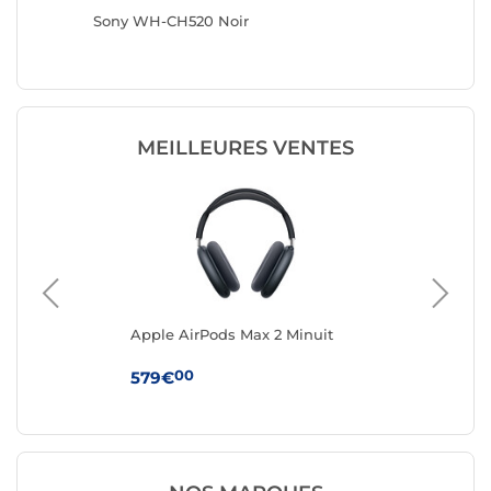
Sony WH-CH520 Noir
Sony W
MEILLEURES VENTES
Apple AirPods Max 2 Minuit
Be
Oh
00
579€
14