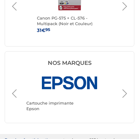
Canon PG-575 + CL-576 -
Ca
Multipack (Noir et Couleur)
95
31€
15
NOS MARQUES
Cartouc
Canon
Cartouche imprimante
Epson