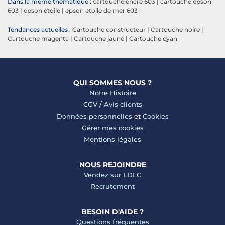
Dans la même thématique :
cartouche encre 603
|
cartouche epson
603
|
epson etoile
|
epson etoile de mer 603
Tendances actuelles :
Cartouche constructeur
|
Cartouche noire
|
Cartouche magenta
|
Cartouche jaune
|
Cartouche cyan
QUI SOMMES NOUS ?
Notre Histoire
CGV
/
Avis clients
Données personnelles
et
Cookies
Gérer mes cookies
Mentions légales
NOUS REJOINDRE
Vendez sur LDLC
Recrutement
BESOIN D'AIDE ?
Questions fréquentes