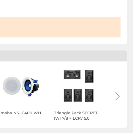
amaha NS-IC400 WH
Triangle Pack SECRET
Triangle 
IWT7/8 + LCR7 5.0
LCR7 5.0.2