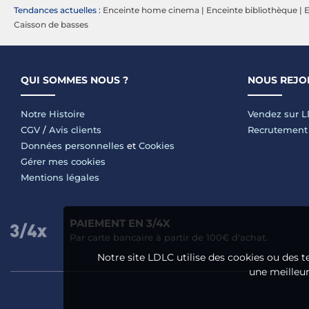
Tendances actuelles :
Enceinte home cinema
|
Enceinte bibliothèque
|
E
Caisson de basses
QUI SOMMES NOUS ?
NOUS REJO
Notre Histoire
Vendez sur 
CGV
/
Avis clients
Recrutement
Données personnelles
et
Cookies
Gérer mes cookies
Mentions légales
PAIEMENT EN 3/4X
Par carte bancaire à partir de 100€ d'achat.
Notre site LDLC utilise des cookies ou des t
une meilleure