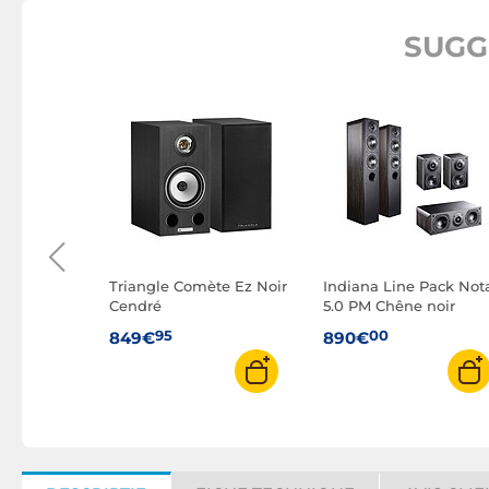
SUGG
Motion
 Noir
Triangle Comète Ez Noir
Indiana Line Pack Not
Cendré
5.0 PM Chêne noir
95
00
849€
890€