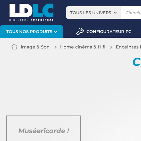
TOUS LES UNIVERS
CONFIGURATEUR PC
TOUS NOS PRODUITS
Image & Son
Home cinéma & Hifi
Enceintes H
C
Muséericorde !