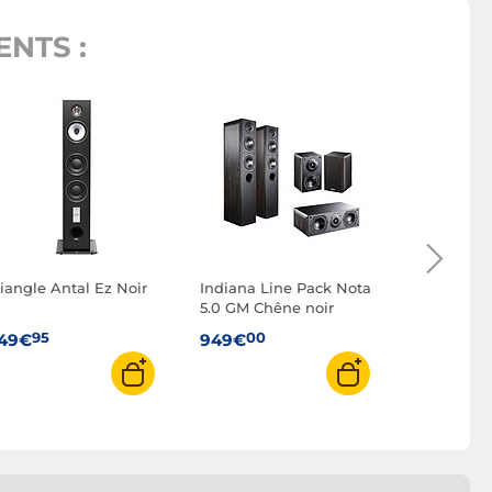
NTS :
Ruark Aud
Noir
95
799€
riangle Antal Ez Noir
Indiana Line Pack Nota
5.0 GM Chêne noir
95
00
49€
949€