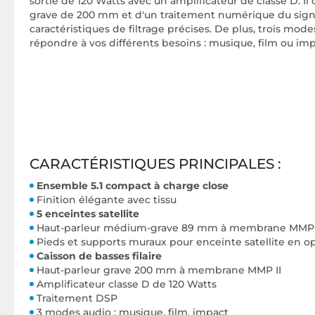
sortie de 120 Watts avec un amplificateur de classe D. Il
grave de 200 mm et d'un traitement numérique du signal
caractéristiques de filtrage précises. De plus, trois mod
répondre à vos différents besoins : musique, film ou imp
CARACTÉRISTIQUES PRINCIPALES :
E
nsemble 5.1 compact à charge close
Finition élégante avec tissu
5 enceintes satellite
Haut-parleur médium-grave 89 mm à membrane MMP II
Pieds et supports muraux pour enceinte satellite en o
Caisson de basses filaire
Haut-parleur grave 200 mm à membrane MMP II
Amplificateur classe D de 120 Watts
Traitement DSP
3 modes audio : musique, film, impact