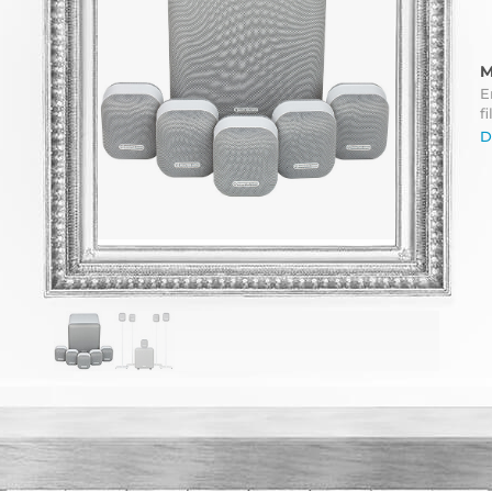
M
E
fi
D