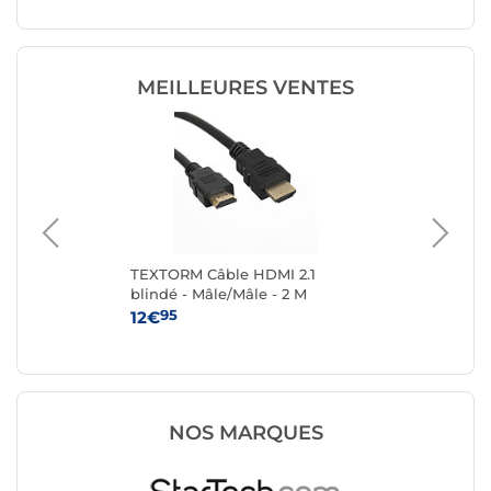
MEILLEURES VENTES
TEXTORM Câble HDMI 2.1
TE
blindé - Mâle/Mâle - 2 M
ver
Mâl
95
12€
14
NOS MARQUES