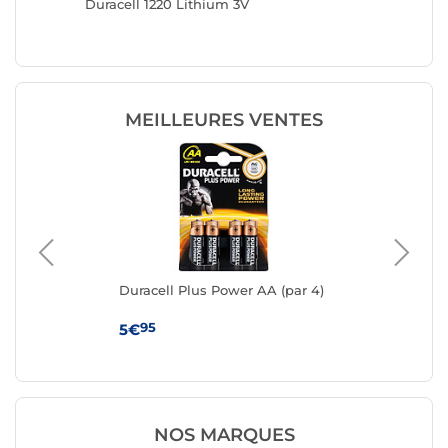
Duracell 1220 Lithium 3V
Duracel
MEILLEURES VENTES
Duracell Plus Power AA (par 4)
Ene
95
5€
49
NOS MARQUES