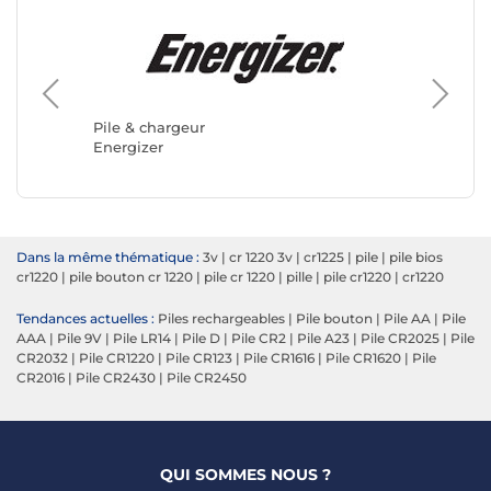
Pile & c
DURAC
Pile & chargeur
Energizer
Dans la même thématique :
3v
|
cr 1220 3v
|
cr1225
|
pile
|
pile bios
cr1220
|
pile bouton cr 1220
|
pile cr 1220
|
pille
|
pile cr1220
|
cr1220
Tendances actuelles :
Piles rechargeables
|
Pile bouton
|
Pile AA
|
Pile
AAA
|
Pile 9V
|
Pile LR14
|
Pile D
|
Pile CR2
|
Pile A23
|
Pile CR2025
|
Pile
CR2032
|
Pile CR1220
|
Pile CR123
|
Pile CR1616
|
Pile CR1620
|
Pile
CR2016
|
Pile CR2430
|
Pile CR2450
QUI SOMMES NOUS ?