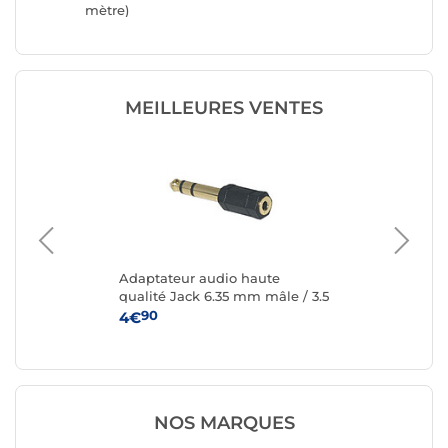
mètre)
(0.5 mèt
MEILLEURES VENTES
Adaptateur audio haute
St
1
qualité Jack 6.35 mm mâle / 3.5
d'e
mm femelle
mm
90
4€
11
NOS MARQUES