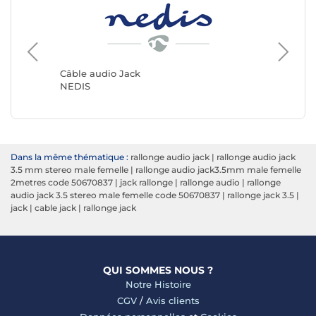
Câble audio Jack
Câble a
NEDIS
Génériq
Dans la même thématique :
rallonge audio jack
|
rallonge audio jack
3.5 mm stereo male femelle
|
rallonge audio jack3.5mm male femelle
2metres code 50670837
|
jack rallonge
|
rallonge audio
|
rallonge
audio jack 3.5 stereo male femelle code 50670837
|
rallonge jack 3.5
|
jack
|
cable jack
|
rallonge jack
QUI SOMMES NOUS ?
Notre Histoire
CGV
/
Avis clients