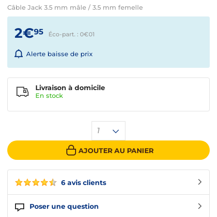
Câble Jack 3.5 mm mâle / 3.5 mm femelle
2€
95
Éco-part. : 0€
01
Alerte baisse de prix
Livraison à domicile
En
stock
1
AJOUTER AU PANIER
6 avis clients
Poser une question