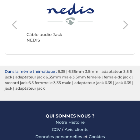
Câble audio Jack
Câble a
NEDIS
Génériq
Dans la même thématique :
6.35
|
6.35mm 3.5mm
|
adaptateur 3,5 6
jack
|
adaptateur jack 6,35mm male 3,5mm femelle
|
female dc jack
|
raccord jack 6,5 femmelle 3,35 male
|
adaptateur jack 6.35
|
jack 6.35
|
jack
|
adaptateur jack
QUI SOMMES NOUS ?
Notre Histoire
CGV
/
Avis clients
Données personnelles
et
Cookies