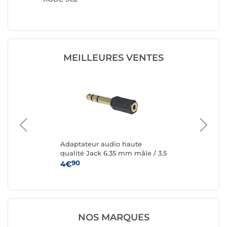
3.5 mm 
MEILLEURES VENTES
Adaptateur audio haute
St
1
qualité Jack 6.35 mm mâle / 3.5
d'e
mm femelle
mm
90
4€
11
NOS MARQUES