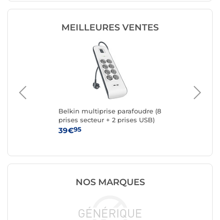
MEILLEURES VENTES
e 8
Belkin multiprise parafoudre (8
Bel
SB-
prises secteur + 2 prises USB)
pri
95
39€
19
NOS MARQUES