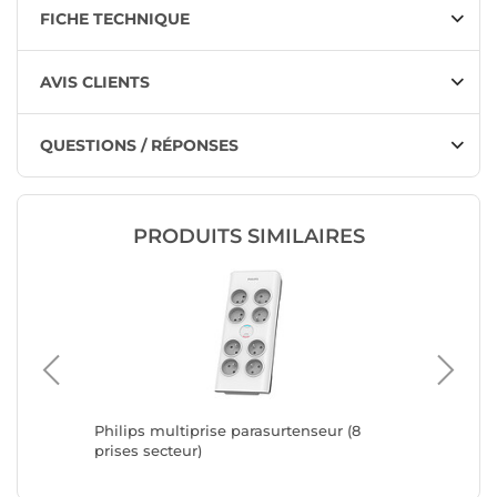
FICHE TECHNIQUE
AVIS CLIENTS
QUESTIONS / RÉPONSES
PRODUITS SIMILAIRES
F, CEE
Philips multiprise parasurtenseur (8
Belkin m
prises secteur)
secteur 