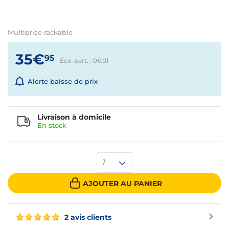
Multiprise rackable
35€
95
Éco-part. : 0€
01
Alerte baisse de prix
Livraison à domicile
En
stock
1
AJOUTER AU PANIER
2 avis clients