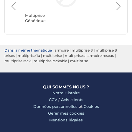
Multipri
Belkin
Multiprise
Générique
Dans la même thématique :
armoire
|
multiprise 8
|
multiprise 8
prises
|
multiprise 1u
|
multi prise
|
multiprises
|
armoire reseau
|
multiprise rack
|
multiprise rackable
|
multiprise
QUI SOMMES NOUS ?
Notre Histoire
CGV
/
Avis clients
Données personnelles
et
Cookies
Gérer mes cookies
Mentions légales