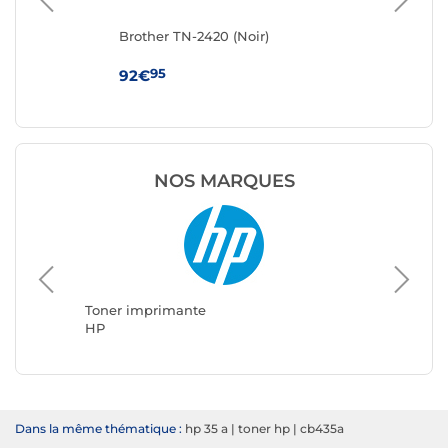
Brother TN-2420 (Noir)
Ton
95
92€
19
NOS MARQUES
Toner i
Brother
Toner imprimante
HP
Dans la même thématique :
hp 35 a
|
toner hp
|
cb435a