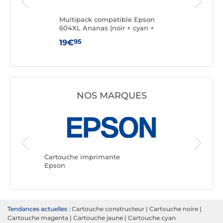
Multipack compatible Epson
Can
604XL Ananas (noir + cyan +
magenta + jaune)
95
19€
15€
NOS MARQUES
Cartouc
Canon
Cartouche imprimante
Epson
Tendances actuelles :
Cartouche constructeur
|
Cartouche noire
|
Cartouche magenta
|
Cartouche jaune
|
Cartouche cyan