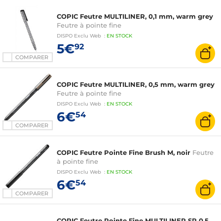
COPIC Feutre MULTILINER, 0,1 mm, warm grey
Feutre à pointe fine
DISPO
Exclu Web
:
EN
STOCK
5€
92
COMPARER
COPIC Feutre MULTILINER, 0,5 mm, warm grey
Feutre à pointe fine
DISPO
Exclu Web
:
EN
STOCK
6€
54
COMPARER
COPIC Feutre Pointe Fine Brush M, noir
Feutre
à pointe fine
DISPO
Exclu Web
:
EN
STOCK
6€
54
COMPARER
COPIC Feutre Pointe Fine MULTILINER SP 0,5