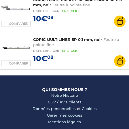
mm, noir
Feutre à pointe fine
DISPO
Exclu Web
:
EN
STOCK
10€
08
COMPARER
COPIC MULTILINER SP 0,1 mm, noir
Feutre à
pointe fine
DISPO
Exclu Web
:
EN
STOCK
10€
08
COMPARER
QUI SOMMES NOUS ?
Notre Histoire
CGV
/
Avis clients
Données personnelles
et
Cookies
Gérer mes cookies
Mentions légales