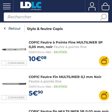
Retour
Stylo & feutre Copic
COPIC Feutre à Pointe Fine MULTILINER SP
0,05 mm, noir
Feutre à pointe fine
DISPO
Exclu Web
:
EN
STOCK
10€
08
COMPARER
COPIC Feutre Fin MULTILINER 0,1 mm Noir
Feutre à pointe fine
DISPO
Exclu Web
:
EN
STOCK
5€
90
COMPARER
COPIC Feutre fin MULTILINER SP 0,03 mm noir