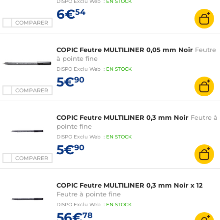
DISPO
Exclu Web
:
EN
STOCK
6€
54
COMPARER
COPIC Feutre MULTILINER 0,05 mm Noir
Feutre
à pointe fine
DISPO
Exclu Web
:
EN
STOCK
5€
90
COMPARER
COPIC Feutre MULTILINER 0,3 mm Noir
Feutre à
pointe fine
DISPO
Exclu Web
:
EN
STOCK
5€
90
COMPARER
COPIC Feutre MULTILINER 0,3 mm Noir x 12
Feutre à pointe fine
DISPO
Exclu Web
:
EN
STOCK
56€
78