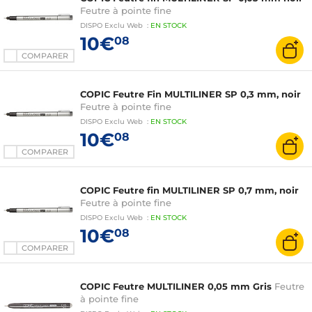
Feutre à pointe fine
DISPO
Exclu Web
:
EN
STOCK
10€
08
COMPARER
COPIC Feutre Fin MULTILINER SP 0,3 mm, noir
Feutre à pointe fine
DISPO
Exclu Web
:
EN
STOCK
10€
08
COMPARER
COPIC Feutre fin MULTILINER SP 0,7 mm, noir
Feutre à pointe fine
DISPO
Exclu Web
:
EN
STOCK
10€
08
COMPARER
COPIC Feutre MULTILINER 0,05 mm Gris
Feutre
à pointe fine