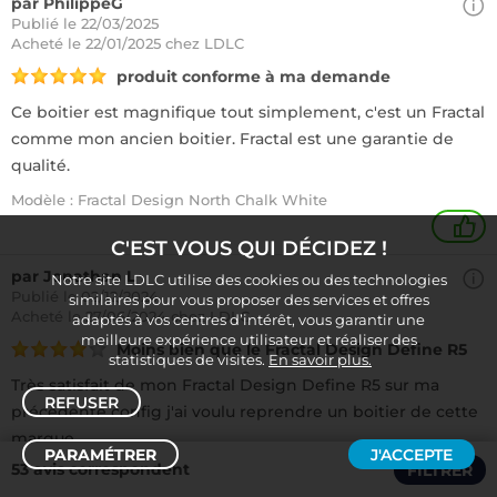
par PhilippeG
Publié le 22/03/2025
Acheté
le 22/01/2025 chez LDLC
produit conforme à ma demande
Ce boitier est magnifique tout simplement, c'est un Fractal
comme mon ancien boitier. Fractal est une garantie de
qualité.
Modèle : Fractal Design North Chalk White
1
C'EST VOUS QUI DÉCIDEZ !
par Jonathan L
Notre site LDLC utilise des cookies ou des technologies
Publié le 02/12/2024
similaires pour vous proposer des services et offres
Acheté
le 27/06/2024 chez LDLC
adaptés à vos centres d’intérêt, vous garantir une
meilleure expérience utilisateur et réaliser des
Moins bien que le Fractal Design Define R5
statistiques de visites.
En savoir plus.
Très satisfait de mon Fractal Design Define R5 sur ma
REFUSER
précédente config j'ai voulu reprendre un boitier de cette
marque.
PARAMÉTRER
J'ACCEPTE
Le boitier est absolument magnifique sur ce point il n'y a
53 avis correspondent
FILTRER
Trier /
Filtrer
rien a dire, en revanche j'ai été quelque peu déçu sur