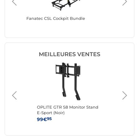
ula and
Fanatec CSL Cockpit Bundle
Fanatec
y
MEILLEURES VENTES
OPLITE GTR S8 Monitor Stand
Fa
E-Sport (Noir)
95
99€
99