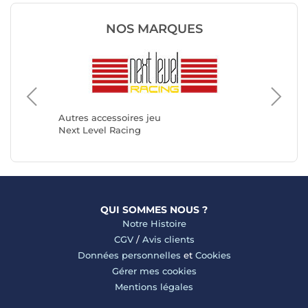
NOS MARQUES
Autres a
OPLITE
Autres accessoires jeu
Next Level Racing
QUI SOMMES NOUS ?
Notre Histoire
CGV
/
Avis clients
Données personnelles
et
Cookies
Gérer mes cookies
Mentions légales