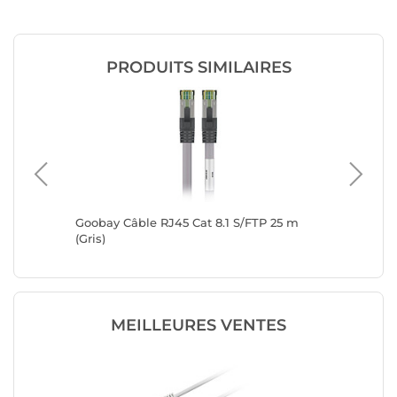
PRODUITS SIMILAIRES
 0.50 m
Goobay Câble RJ45 Cat 8.1 S/FTP 25 m
Goobay 
(Gris)
(Gris)
MEILLEURES VENTES