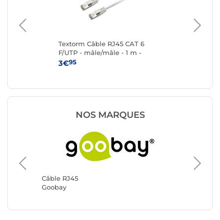
T
Textorm Câble RJ45 CAT 6
Te
-
F/UTP - mâle/mâle - 1 m -
F/U
Blanc
95
3€
4
NOS MARQUES
Câble R
Génériq
Câble RJ45
Goobay