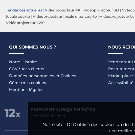
Tendances actuelles :
Vidéoprojecteur 4K
|
Vidéoprojecteur 3D
|
Vidéop
focale courte
|
Vidéoprojecteur focale ultra-courte
|
Vidéoprojecteur Len
Vidéoprojecteur 16/10
QUI SOMMES NOUS ?
NOUS REJO
Notre Histoire
Vendez sur 
CGV
/
Avis clients
Recrutement
Données personnelles
et
Cookies
Marketplace
Gérer mes cookies
Accessibilité
Mentions légales
PAIEMENT JUSQU'EN 10/12X
Dès 250€ d'achat.
Notre site LDLC utilise des cookies ou des t
une meilleure