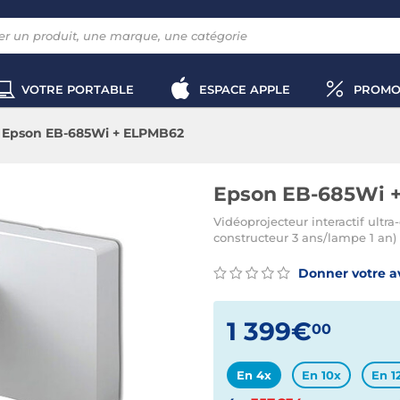
VOTRE PORTABLE
ESPACE APPLE
PROMO
Epson EB-685Wi + ELPMB62
Epson EB-685Wi 
Vidéoprojecteur interactif ult
constructeur 3 ans/lampe 1 an)
Donner votre a
1 399€
00
En 4x
En 10x
En 1