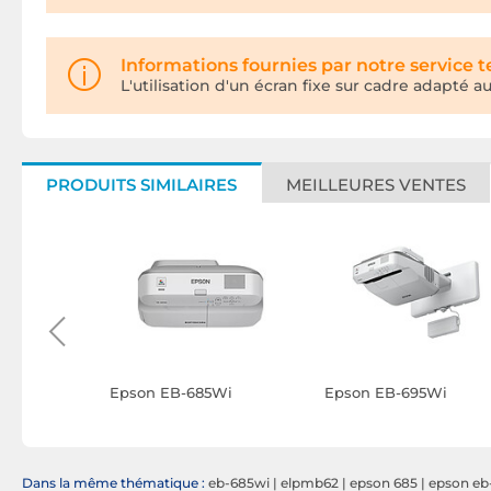
Informations fournies par notre service 
L'utilisation d'un écran fixe sur cadre adapté 
PRODUITS SIMILAIRES
MEILLEURES VENTES
E + Oray
Epson EB-685Wi
Epson EB-695Wi
torisé
"
Dans la même thématique :
eb-685wi
|
elpmb62
|
epson 685
|
epson eb