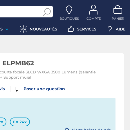
BOUTIQUES
COMPTE
PANIER
S
NOUVEAUTÉS
SERVICES
AIDE
+ ELPMB62
ra-courte focale 3LCD WXGA 3500 Lumens (garantie
 + Support mural
vis
Poser une question
2x
En 24x