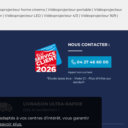
oprojecteur home cinema
|
Vidéoprojecteur portable
|
Vidéoprojecteur
er
|
Vidéoprojecteur LED
|
Vidéoprojecteur 4/3
|
Vidéoprojecteur 16/9
|
NOUS CONTACTER :
04 27 46 60 00
Appel non surtaxé
*Étude Ipsos bva - Viséo CI - Plus d’infos sur
escda.fr
LIVRAISON ULTRA-RAPIDE
Dès le lendemain !
adaptés à vos centres d’intérêt, vous garantir
savoir plus.