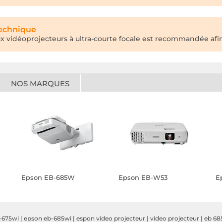
technique
aux vidéoprojecteurs à ultra-courte focale est recommandée afin
NOS MARQUES
Epson EB-685W
Epson EB-W53
E
-675wi
|
epson eb-685wi
|
espon video projecteur
|
video projecteur
|
eb 68