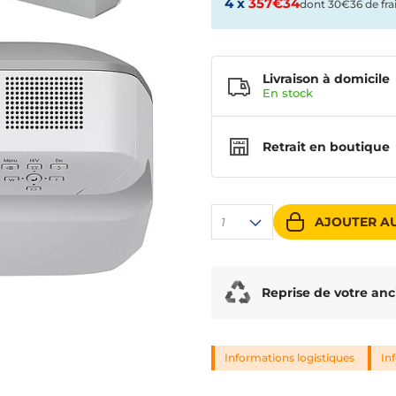
4 x
357€34
dont 30€36 de fra
Livraison à domicile
En
stock
Retrait en boutique
AJOUTER AU
1
Reprise de votre anc
Informations logistiques
In