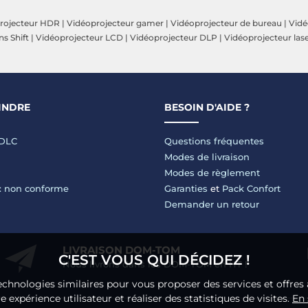
rojecteur HDR
|
Vidéoprojecteur gamer
|
Vidéoprojecteur de bureau
|
Vidé
s Shift
|
Vidéoprojecteur LCD
|
Vidéoprojecteur DLP
|
Vidéoprojecteur las
INDRE
BESOIN D'AIDE ?
LDLC
Questions fréquentes
Modes de livraison
Modes de règlement
 : non conforme
Garanties
et
Pack Confort
Demander un retour
LIVRAISON DOM-TOM
C'EST VOUS QUI DÉCIDEZ !
Nous livrons dans les DOM-TOM en HT !
echnologies similaires pour vous proposer des services et offres 
 expérience utilisateur et réaliser des statistiques de visites.
En 