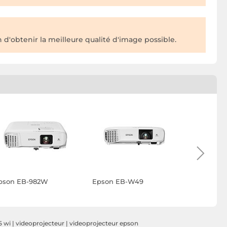
 d'obtenir la meilleure qualité d'image possible.
pson EB-982W
Epson EB-W49
Acer X139
5 wi
|
videoprojecteur
|
videoprojecteur epson