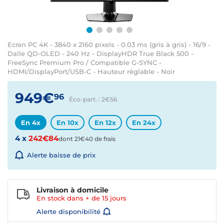
Ecran PC 4K - 3840 x 2160 pixels - 0.03 ms (gris à gris) - 16/9 -
Dalle QD-OLED - 240 Hz - DisplayHDR True Black 500 -
FreeSync Premium Pro / Compatible G-SYNC -
HDMI/DisplayPort/USB-C - Hauteur réglable - Noir
949€
96
Éco-part. : 2€
56
En 4x
En 10x
En 12x
En 24x
4 x
242€84
dont 21€40 de frais
Alerte baisse de prix
Livraison à domicile
En stock dans + de
15 jours
Alerte disponibilité