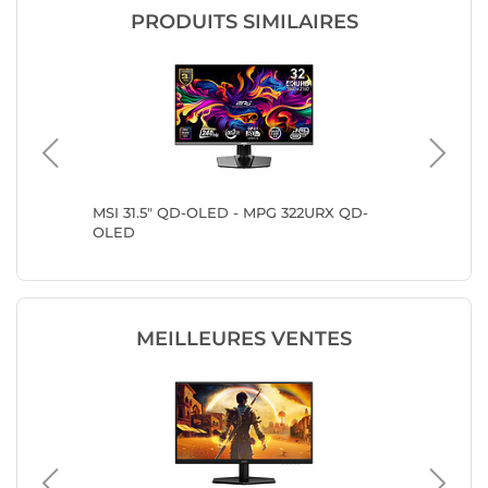
PRODUITS SIMILAIRES
y G8
MSI 31.5" QD-OLED - MPG 322URX QD-
MSI 31.
OLED
OLED
MEILLEURES VENTES