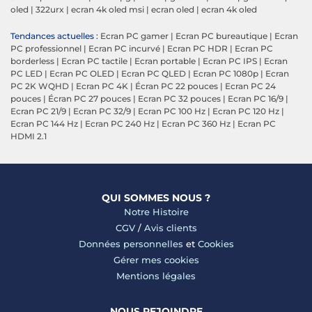
oled
|
322urx
|
ecran 4k oled msi
|
ecran oled
|
ecran 4k oled
Tendances actuelles :
Ecran PC gamer
|
Ecran PC bureautique
|
Ecran
PC professionnel
|
Ecran PC incurvé
|
Ecran PC HDR
|
Ecran PC
borderless
|
Ecran PC tactile
|
Ecran portable
|
Ecran PC IPS
|
Ecran
PC LED
|
Ecran PC OLED
|
Ecran PC QLED
|
Ecran PC 1080p
|
Ecran
PC 2K WQHD
|
Ecran PC 4K
|
Écran PC 22 pouces
|
Ecran PC 24
pouces
|
Écran PC 27 pouces
|
Ecran PC 32 pouces
|
Ecran PC 16/9
|
Ecran PC 21/9
|
Ecran PC 32/9
|
Ecran PC 100 Hz
|
Ecran PC 120 Hz
|
Ecran PC 144 Hz
|
Ecran PC 240 Hz
|
Ecran PC 360 Hz
|
Ecran PC
HDMI 2.1
QUI SOMMES NOUS ?
Notre Histoire
CGV
/
Avis clients
Données personnelles
et
Cookies
Gérer mes cookies
Mentions légales
NOUS REJOINDRE