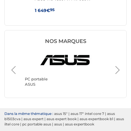
95
1 649€
64
NOS MARQUES
PC port
Lenovo
PC portable
ASUS
Dans la même thématique :
asus 15"
|
asus 17" intel core 7
|
asus
b1503cva
|
asus expert
|
asus expert book
|
asus expertbook b1
|
asus
iltel core
|
pc portable asus
|
asus
|
asus expertbook