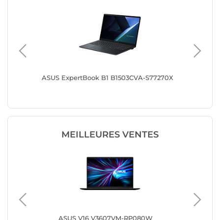
-S70253X
ASUS ExpertBook B1 B1503CVA-S77270X
ASUS Ex
MEILLEURES VENTES
8FR
ASUS V16 V3607VM-RP080W
HP 