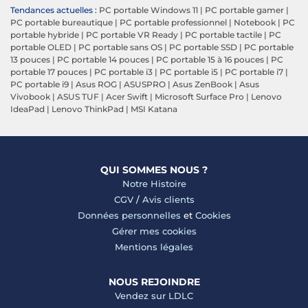
Tendances actuelles :
PC portable Windows 11
|
PC portable gamer
|
PC portable bureautique
|
PC portable professionnel
|
Notebook
|
PC
portable hybride
|
PC portable VR Ready
|
PC portable tactile
|
PC
portable OLED
|
PC portable sans OS
|
PC portable SSD
|
PC portable
13 pouces
|
PC portable 14 pouces
|
PC portable 15 à 16 pouces
|
PC
portable 17 pouces
|
PC portable i3
|
PC portable i5
|
PC portable i7
|
PC portable i9
|
Asus ROG
|
ASUSPRO
|
Asus ZenBook
|
Asus
Vivobook
|
ASUS TUF
|
Acer Swift
|
Microsoft Surface Pro
|
Lenovo
IdeaPad
|
Lenovo ThinkPad
|
MSI Katana
QUI SOMMES NOUS ?
Notre Histoire
CGV
/
Avis clients
Données personnelles
et
Cookies
Gérer mes cookies
Mentions légales
NOUS REJOINDRE
Vendez sur LDLC