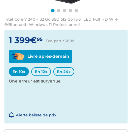
Intel Core 7 240H 32 Go SSD 512 Go 15.6" LED Full HD Wi-Fi
6/Bluetooth Windows 11 Professionnel
1 399€
95
Éco-part. : 3€
98
Livré après-demain
En 10x
En 12x
En 24x
Une erreur est survenue
Alerte baisse de prix