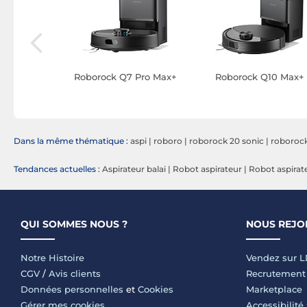
1 Pro
Roborock Q7 Pro Max+
Roborock Q10 Max+
Dans la même thématique :
aspi
|
roboro
|
roborock 20 sonic
|
roborock
Tendances actuelles :
Aspirateur balai
|
Robot aspirateur
|
Robot aspirat
QUI SOMMES NOUS ?
NOUS REJO
Notre Histoire
Vendez sur 
CGV
/
Avis clients
Recrutement
Données personnelles
et
Cookies
Marketplace
Gérer mes cookies
Accessibilité