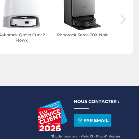
Roborock Qrevo Curv 2
Roborock Saros 20X Noir
DJI
Flowx
NOUS CONTACTER :
PAR EMAIL
*Étude Ipsos bva - Viséo CI - Plus d’infos sur