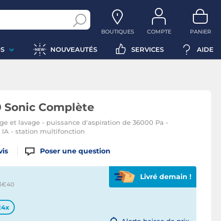
BOUTIQUES
COMPTE
PANIER
S
NOUVEAUTÉS
SERVICES
AIDE
0 Sonic Complète
ge et lavage - puissance d'aspiration de 36000 Pa -
IA - station multifonction
vis
Poser une question
Livré demain !
 3€
40
24x