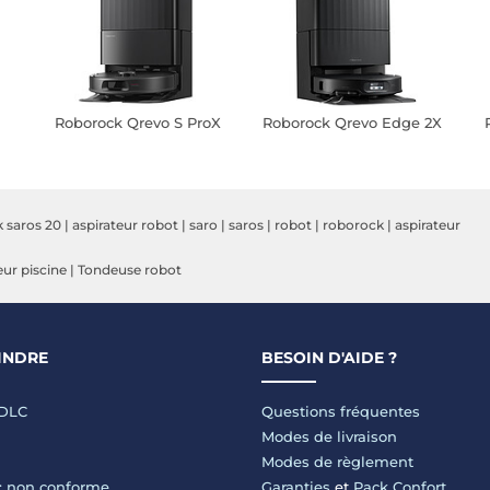
Roborock Qrevo S ProX
Roborock Qrevo Edge 2X
 saros 20
|
aspirateur robot
|
saro
|
saros
|
robot
|
roborock
|
aspirateur
eur piscine
|
Tondeuse robot
INDRE
BESOIN D'AIDE ?
LDLC
Questions fréquentes
Modes de livraison
Modes de règlement
 : non conforme
Garanties
et
Pack Confort