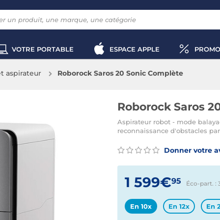
VOTRE PORTABLE
ESPACE APPLE
PROMO
t aspirateur
Roborock Saros 20 Sonic Complète
Roborock Saros 2
Aspirateur robot - mode balaya
reconnaissance d'obstacles par 
Donner votre a
1 599€
95
Éco-part. :
En 10x
En 12x
En 