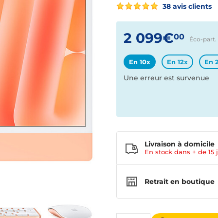
38 avis clients
2 099€
00
Éco-part. 
En 10x
En 12x
En 
Une erreur est survenue
Livraison à domicile
En stock dans + de
15 
Retrait en boutique