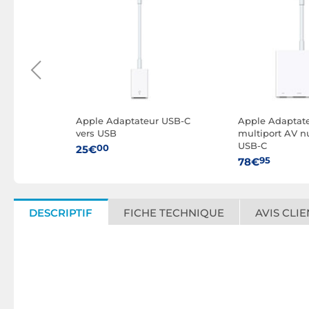
arge
Apple Adaptateur USB-C
Apple Adaptat
vers USB
multiport AV 
USB-C
00
25€
95
78€
DESCRIPTIF
FICHE TECHNIQUE
AVIS CLIE