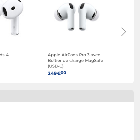
ds 4
Apple AirPods Pro 3 avec
Apple Câ
Boîtier de charge MagSafe
USB-C 2
(USB-C)
00
35€
00
249€