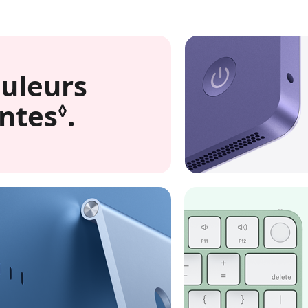
uleurs
ntes
.
Renvoi aux menti
◊