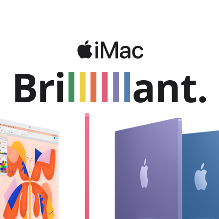
Bri
l
l
l
l
l
l
ant.