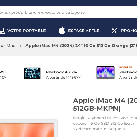
VOTRE PORTABLE
ESPACE APPLE
PROMO
eur Mac
Apple iMac M4 (2024) 24" 16 Go 512 Go Orange (Z
NOUVEAU
M5
MacBook Air M4
MacBook 
01
00
24€
À partir de 1 149€
À partir 
Apple iMac M4 (20
512GB-MKPN)
Magic Keyboard Puce avec Tou
coeurs) 16 Go SSD 512 Go Ecran
Webcam macOS Sequoia