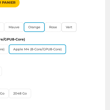
 PANIER
Mauve
Orange
Rose
Vert
re/GPU8-Core)
re)
Apple M4 (8-Core/GPU8-Core)
 Go
2048 Go