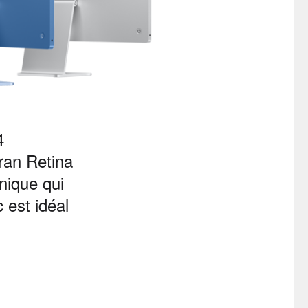
4
s légales
ran Retina
ons légales
nique qui
 est idéal