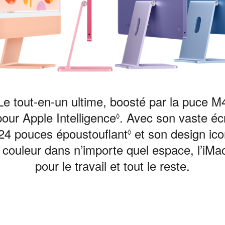
Le tout‑en‑un ultime, boosté par la puce M
our Apple Intelligence
.
Renvoi aux mention
Avec son vaste éc
◊
24 pouces époustouflant
Renvoi aux menti
et son design ico
◊
 couleur dans n’importe quel espace, l’iMac
pour le travail et tout le reste.