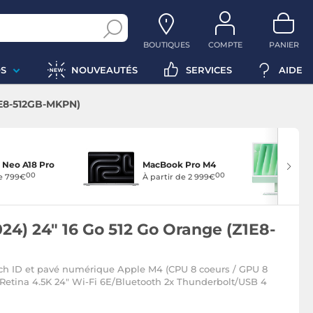
BOUTIQUES
COMPTE
PANIER
S
NOUVEAUTÉS
SERVICES
AIDE
1E8-512GB-MKPN)
Neo A18 Pro
MacBook Pro M4
00
00
de 799€
À partir de 2 999€
24) 24" 16 Go 512 Go Orange (Z1E8-
ch ID et pavé numérique Apple M4 (CPU 8 coeurs / GPU 8
 Retina 4.5K 24" Wi-Fi 6E/Bluetooth 2x Thunderbolt/USB 4