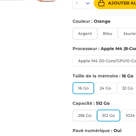
AJOUTER AU
1
Couleur :
Orange
Argent
Bleu
Jaune
Processeur :
Apple M4 (8-Co
Apple M4 (10-Core/GPU10-Co
Taille de la mémoire :
16 Go
16 Go
24 Go
32 Go
Capacité :
512 Go
256 Go
512 Go
1024
Pavé numérique :
Oui