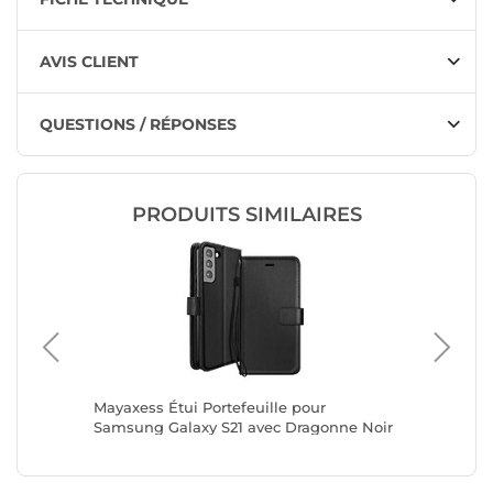
AVIS CLIENT
QUESTIONS / RÉPONSES
PRODUITS SIMILAIRES
hone 6.7
Mayaxess Étui Portefeuille pour
Mayaxess
c Porte-
Samsung Galaxy S21 avec Dragonne Noir
Samsung
Noir