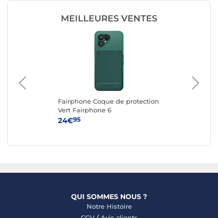
MEILLEURES VENTES
Fairphone Coque de protection
Fa
G
Vert Fairphone 6
Re
6
95
24€
24
QUI SOMMES NOUS ?
Notre Histoire
CGV
/
Avis clients