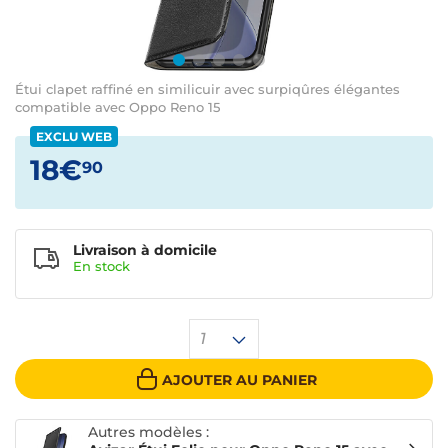
Étui clapet raffiné en similicuir avec surpiqûres élégantes
compatible avec Oppo Reno 15
EXCLU WEB
18€
90
Livraison à domicile
En
stock
1
AJOUTER AU PANIER
Autres modèles :