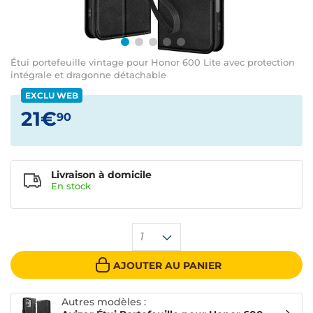
Étui portefeuille vintage pour Honor 600 Lite avec protection
intégrale et dragonne détachable
EXCLU WEB
21€
90
Livraison à domicile
En
stock
1
AJOUTER AU PANIER
Autres modèles :