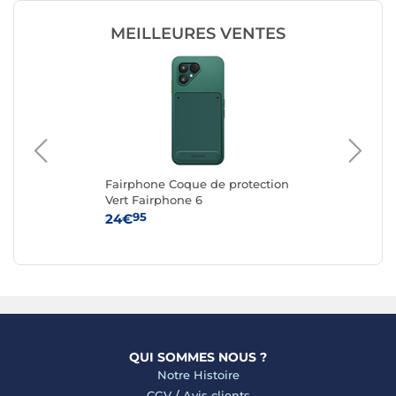
MEILLEURES VENTES
Fairphone Coque de protection
Fa
ble
Vert Fairphone 6
Re
n
6
95
24€
24
QUI SOMMES NOUS ?
Notre Histoire
CGV
/
Avis clients