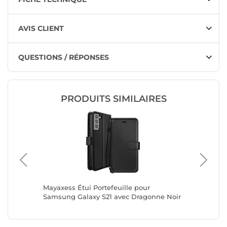
AVIS CLIENT
QUESTIONS / RÉPONSES
PRODUITS SIMILAIRES
a 10 VII
Mayaxess Étui Portefeuille pour
Mayaxess
Support
Samsung Galaxy S21 avec Dragonne Noir
Samsung
Noir