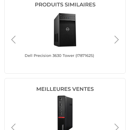
PRODUITS SIMILAIRES
381T82S)
Dell Precision 3630 Tower (I787162S)
Dell Pre
MEILLEURES VENTES