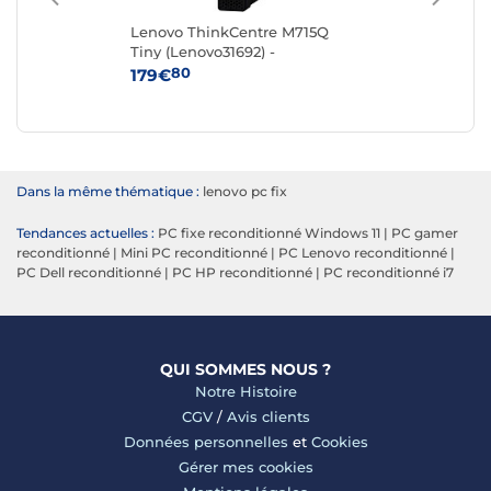
Lenovo ThinkCentre M715Q
HP
Tiny (Lenovo31692) -
(82
Reconditionné
80
179€
19
Dans la même thématique :
lenovo pc fix
Tendances actuelles :
PC fixe reconditionné Windows 11
|
PC gamer
reconditionné
|
Mini PC reconditionné
|
PC Lenovo reconditionné
|
PC Dell reconditionné
|
PC HP reconditionné
|
PC reconditionné i7
QUI SOMMES NOUS ?
Notre Histoire
CGV
/
Avis clients
Données personnelles
et
Cookies
Gérer mes cookies