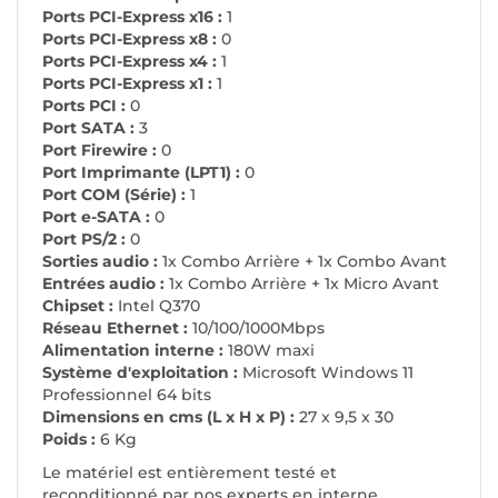
Ports PCI-Express x16 :
1
Ports PCI-Express x8 :
0
Ports PCI-Express x4 :
1
Ports PCI-Express x1 :
1
Ports PCI :
0
Port SATA :
3
Port Firewire :
0
Port Imprimante (LPT1) :
0
Port COM (Série) :
1
Port e-SATA :
0
Port PS/2 :
0
Sorties audio :
1x Combo Arrière + 1x Combo Avant
Entrées audio :
1x Combo Arrière + 1x Micro Avant
Chipset :
Intel Q370
Réseau Ethernet :
10/100/1000Mbps
Alimentation interne :
180W maxi
Système d'exploitation :
Microsoft Windows 11
Professionnel 64 bits
Dimensions en cms (L x H x P) :
27 x 9,5 x 30
Poids :
6 Kg
Le matériel est entièrement testé et
reconditionné par nos experts en interne.