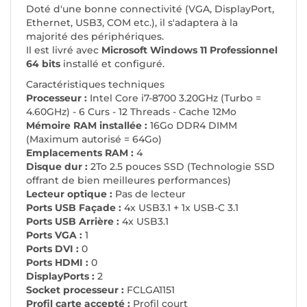
Doté d'une bonne connectivité (VGA, DisplayPort,
Ethernet, USB3, COM etc.), il s'adaptera à la
majorité des périphériques.
Il est livré avec
Microsoft Windows 11 Professionnel
64 bits
installé et configuré.
Caractéristiques techniques
Processeur :
Intel Core i7-8700 3.20GHz (Turbo =
4.60GHz) - 6 Curs - 12 Threads - Cache 12Mo
Mémoire RAM installée :
16Go DDR4 DIMM
(Maximum autorisé = 64Go)
Emplacements RAM :
4
Disque dur :
2To 2.5 pouces SSD (Technologie SSD
offrant de bien meilleures performances)
Lecteur optique :
Pas de lecteur
Ports USB Façade :
4x USB3.1 + 1x USB-C 3.1
Ports USB Arrière :
4x USB3.1
Ports VGA :
1
Ports DVI :
0
Ports HDMI :
0
DisplayPorts :
2
Socket processeur :
FCLGA1151
Profil carte accepté :
Profil court