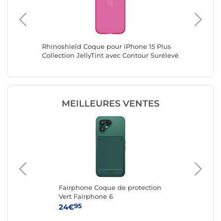
6 Plus
Rhinoshield Coque pour iPhone 15 Plus
Jaym Co
ble
Collection JellyTint avec Contour Surélevé
compati
Rose
Renforc
MEILLEURES VENTES
Fairphone Coque de protection
Fa
G
Vert Fairphone 6
Re
6
95
24€
24