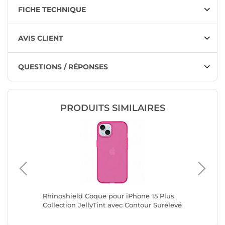
FICHE TECHNIQUE
AVIS CLIENT
QUESTIONS / RÉPONSES
PRODUITS SIMILAIRES
6 Plus
Rhinoshield Coque pour iPhone 15 Plus
Jaym Co
mpatible
Collection JellyTint avec Contour Surélevé
compati
Rose
Renforc