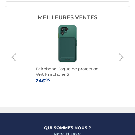
MEILLEURES VENTES
Fairphone Coque de protection
Fa
ble
Vert Fairphone 6
Re
n
6
95
24€
24
QUI SOMMES NOUS ?
Notre Histoire