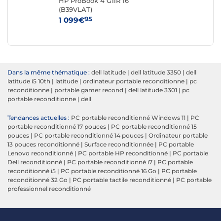
 i9
HP ProBook 4 G1iR 16
DEL
(B39VLAT)
Gen
Go 
95
1 099€
29
Re
Dans la même thématique :
dell latitude
|
dell latitude 3350
|
dell
latitude i5 10th
|
latitude
|
ordinateur portable reconditionne
|
pc
reconditionne
|
portable gamer recond
|
dell latitude 3301
|
pc
portable reconditionne
|
dell
Tendances actuelles :
PC portable reconditionné Windows 11
|
PC
portable reconditionné 17 pouces
|
PC portable reconditionné 15
pouces
|
PC portable reconditionné 14 pouces
|
Ordinateur portable
13 pouces reconditionné
|
Surface reconditionnée
|
PC portable
Lenovo reconditionné
|
PC portable HP reconditionné
|
PC portable
Dell reconditionné
|
PC portable reconditionné i7
|
PC portable
reconditionné i5
|
PC portable reconditionné 16 Go
|
PC portable
reconditionné 32 Go
|
PC portable tactile reconditionné
|
PC portable
professionnel reconditionné