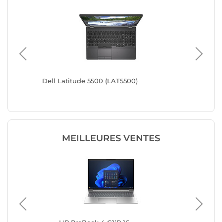
56i5)
Dell Latitude 5500 (LAT5500)
Dell Lat
MEILLEURES VENTES