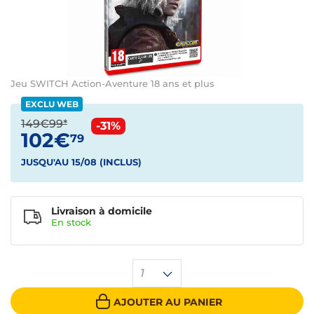
Jeu SWITCH Action-Aventure 18 ans et plus
EXCLU WEB
149€99*
-31%
102€
79
JUSQU'AU 15/08 (INCLUS)
Livraison à domicile
En
stock
1
AJOUTER AU PANIER