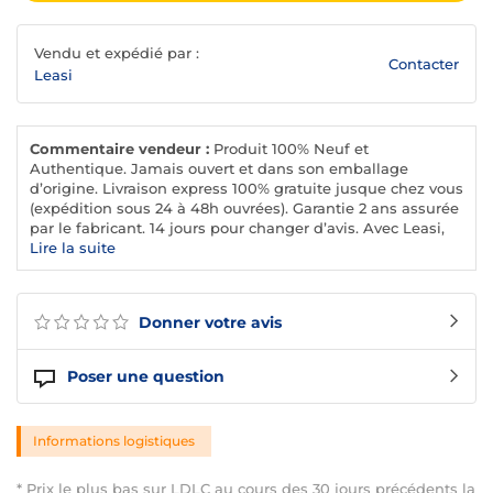
Vendu et expédié par :
Contacter
Leasi
Commentaire vendeur :
Produit 100% Neuf et
Authentique. Jamais ouvert et dans son emballage
d’origine. Livraison express 100% gratuite jusque chez vous
(expédition sous 24 à 48h ouvrées). Garantie 2 ans assurée
par le fabricant. 14 jours pour changer d’avis. Avec Leasi,
même le service client, c’est simple et sympa.
Lire la suite
Donner votre avis
Poser une question
Informations logistiques
* Prix le plus bas sur LDLC au cours des 30 jours précédents la