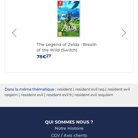
The Legend of Zelda : Breath
Mar
of the Wild (Switch)
27
78€
84
Dans la même thématique :
resident
|
resident evil req
|
resident evil
reqiem
|
resident evil
|
resident evil 9
|
resident evil requiem
QUI SOMMES NOUS ?
Notre Histoire
CGV
/
Avis clients