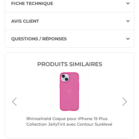
FICHE TECHNIQUE
AVIS CLIENT
QUESTIONS / RÉPONSES
PRODUITS SIMILAIRES
6 Plus
Rhinoshield Coque pour iPhone 15 Plus
Jaym Co
mpatible
Collection JellyTint avec Contour Surélevé
compati
Rose
Renforc