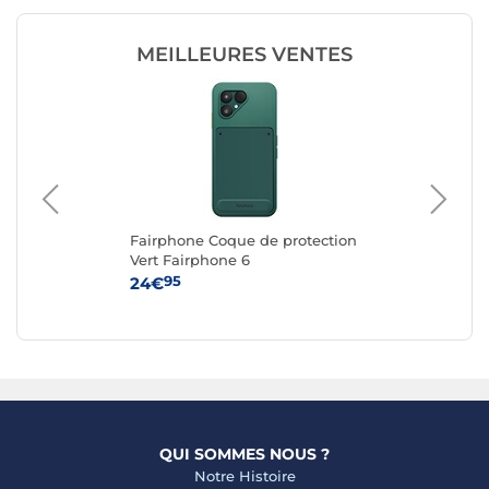
MEILLEURES VENTES
Fairphone Coque de protection
Fa
ble
Vert Fairphone 6
Re
n
6
95
24€
24
QUI SOMMES NOUS ?
Notre Histoire