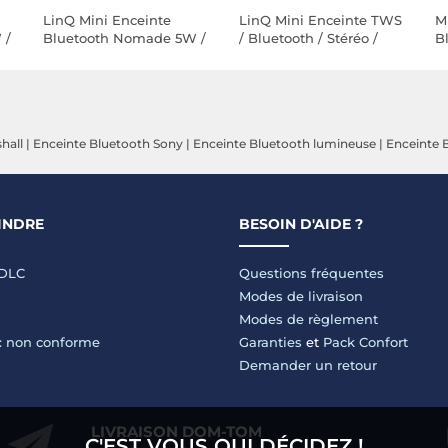
LinQ Mini Enceinte
LinQ Mini Enceinte TWS
M
 /
Bluetooth Nomade 5W /
/ Bluetooth / Stéréo /
B
/
RGB / Radio FM / USB /
RGB 7 Couleurs / Jack /
a
nc
Micro-SD / Cordon Noir
USB / Micro-SD Noir
É
hall
|
Enceinte Bluetooth Sony
|
Enceinte Bluetooth lumineuse
|
Enceinte 
INDRE
BESOIN D'AIDE ?
LDLC
Questions fréquentes
Modes de livraison
Modes de règlement
 : non conforme
Garanties
et
Pack Confort
Demander un retour
LIVRAISON DOM-TOM
C'EST VOUS QUI DÉCIDEZ !