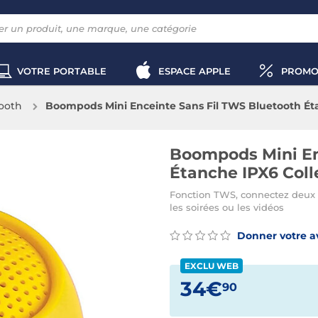
VOTRE PORTABLE
ESPACE APPLE
PROMO
ooth
Boompods Mini Enceinte Sans Fil TWS Bluetooth Éta
Boompods Mini En
Étanche IPX6 Coll
Fonction TWS, connectez deux 
les soirées ou les vidéos
Donner votre a
EXCLU WEB
34€
90