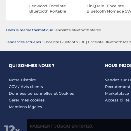
te TWS
Ledwood Enceinte
LinQ Mini Enceinte
 15W
Bluetooth Portable
Bluetooth Nomade 5W
ormat
Xplor150 10W RMS
RGB / Radio FM / USB 
Party Ball
Étanche IPX6 avec LED
Micro-SD / Cordon Bla
d'Ambiance Noir
Dans la même thématique :
enceinte bluetooth stereo
Tendances actuelles :
Enceinte Bluetooth JBL
|
Enceinte Bluetooth Mars
QUI SOMMES NOUS ?
NOUS REJO
Notre Histoire
Vendez sur 
CGV
/
Avis clients
Recrutement
Données personnelles
et
Cookies
Marketplace
Gérer mes cookies
Accessibilité
Mentions légales
PAIEMENT JUSQU'EN 10/12X