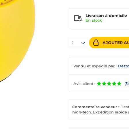
Livraison à domicile
En
stock
AJOUTER AU
1
Vendu et expédié par :
Desto
Avis client :
(3)
Commentaire vendeur :
Desto
high-tech. Expédition rapide a