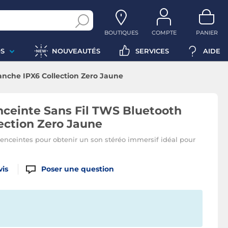
BOUTIQUES
COMPTE
PANIER
S
NOUVEAUTÉS
SERVICES
AIDE
nche IPX6 Collection Zero Jaune
ceinte Sans Fil TWS Bluetooth
ection Zero Jaune
enceintes pour obtenir un son stéréo immersif idéal pour
vis
Poser une question