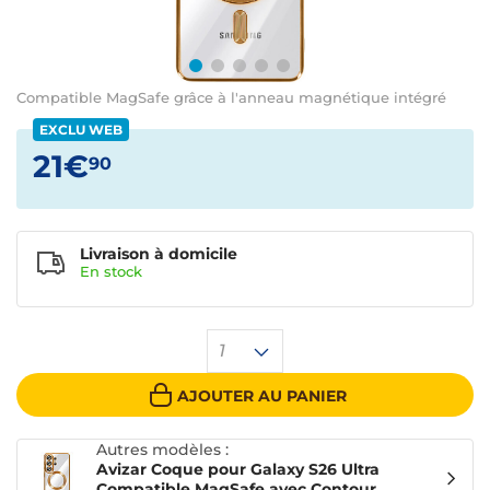
Compatible MagSafe grâce à l'anneau magnétique intégré
EXCLU WEB
21€
90
Livraison à domicile
En
stock
1
AJOUTER AU PANIER
Autres modèles :
Avizar Coque pour Galaxy S26 Ultra
Compatible MagSafe avec Contour