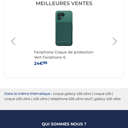
MEILLEURES VENTES
Fairphone Coque de protection
Fa
G
Vert Fairphone 6
Re
6
95
24€
24
Dans la même thématique :
coque galaxy s26 ultra
|
coque s26
|
coque s26 ultra
|
s26 ultra
|
telephone s26 ultra neuf
|
galaxy s26 ultra
QUI SOMMES NOUS ?