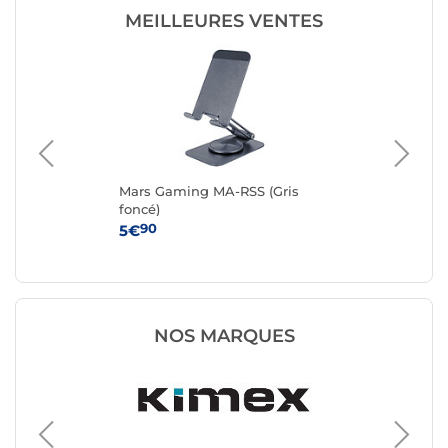
MEILLEURES VENTES
Mars Gaming MA-RSS (Gris
KI
foncé)
90
5€
10
NOS MARQUES
Support 